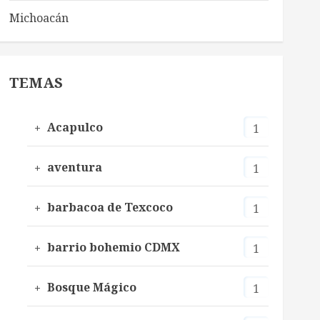
Michoacán
TEMAS
Acapulco
1
aventura
1
barbacoa de Texcoco
1
barrio bohemio CDMX
1
Bosque Mágico
1