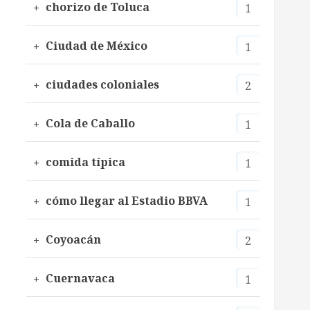
chorizo de Toluca
1
Ciudad de México
1
ciudades coloniales
2
Cola de Caballo
1
comida típica
1
cómo llegar al Estadio BBVA
1
Coyoacán
2
Cuernavaca
1