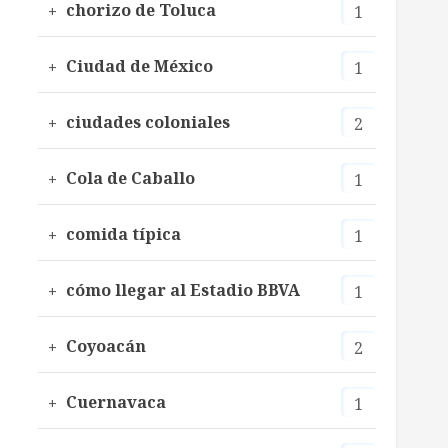
chorizo de Toluca
1
Ciudad de México
1
ciudades coloniales
2
Cola de Caballo
1
comida típica
1
cómo llegar al Estadio BBVA
1
Coyoacán
2
Cuernavaca
1