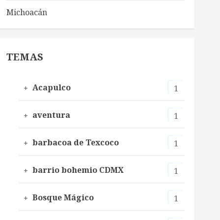
Michoacán
TEMAS
Acapulco
1
aventura
1
barbacoa de Texcoco
1
barrio bohemio CDMX
1
Bosque Mágico
1