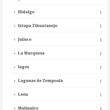
Hidalgo
1
Ixtapa Zihuatanejo
1
Jalisco
1
La Marquesa
1
lagos
1
Lagunas de Zempoala
1
León
1
Malinalco
1