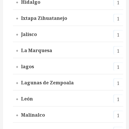
Hidalgo
1
Ixtapa Zihuatanejo
1
Jalisco
1
La Marquesa
1
lagos
1
Lagunas de Zempoala
1
León
1
Malinalco
1