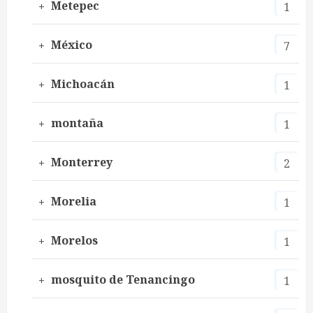
Metepec
1
México
7
Michoacán
1
montaña
1
Monterrey
2
Morelia
1
Morelos
1
mosquito de Tenancingo
1