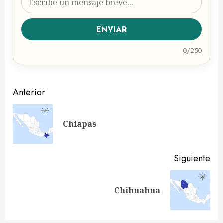
tu
mensaje
ENVIAR
temporal
0/250
Navegación
Anterior
de
En
Chiapas
entradas
ant
Siguiente
Siguiente
Chihuahua
entrada: