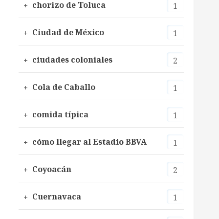
chorizo de Toluca
1
Ciudad de México
1
ciudades coloniales
2
Cola de Caballo
1
comida típica
1
cómo llegar al Estadio BBVA
1
Coyoacán
2
Cuernavaca
1