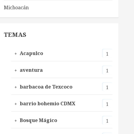
Michoacán
TEMAS
Acapulco
1
aventura
1
barbacoa de Texcoco
1
barrio bohemio CDMX
1
Bosque Mágico
1