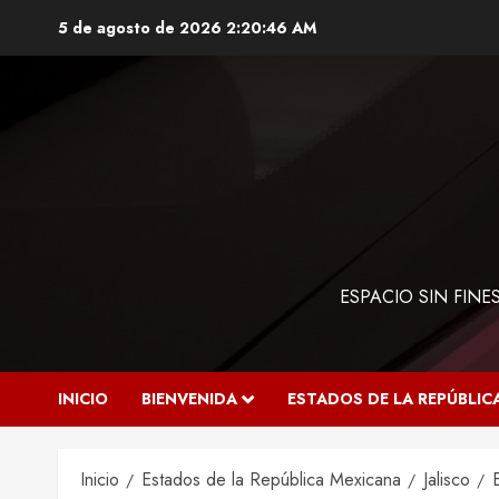
Saltar
5 de agosto de 2026
2:20:47 AM
al
contenido
ESPACIO SIN FIN
INICIO
BIENVENIDA
ESTADOS DE LA REPÚBLIC
Inicio
Estados de la República Mexicana
Jalisco