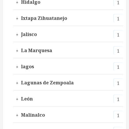
Hidalgo
1
Ixtapa Zihuatanejo
1
Jalisco
1
La Marquesa
1
lagos
1
Lagunas de Zempoala
1
León
1
Malinalco
1