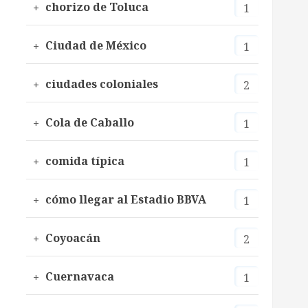
chorizo de Toluca
1
Ciudad de México
1
ciudades coloniales
2
Cola de Caballo
1
comida típica
1
cómo llegar al Estadio BBVA
1
Coyoacán
2
Cuernavaca
1