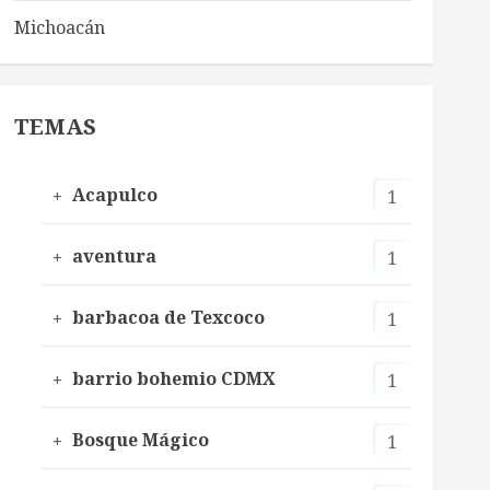
Michoacán
TEMAS
Acapulco
1
aventura
1
barbacoa de Texcoco
1
barrio bohemio CDMX
1
Bosque Mágico
1